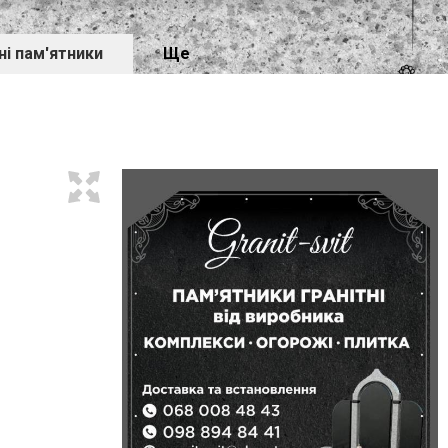
ні пам'ятники
Ще