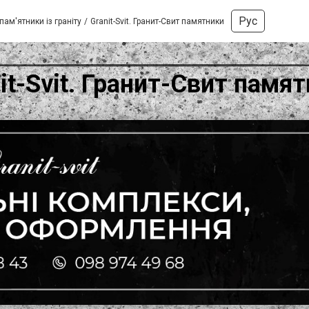
Рус
пам'ятники із граніту
Granit-Svit. Гранит-Свит памятники
it-Svit. Гранит-Свит памя